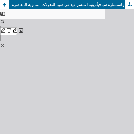
إدارةالتراث الأثري في منطقةنجران واستثماره سياحياً:رؤية استشرافية في ضوء التحولات التنموية المعاصرة