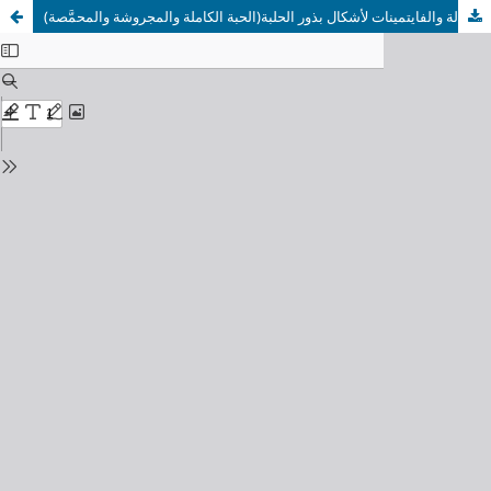
(الحبة الكاملة والمجروشة والمحمَّصة)تقدير نسب العناصر الغذائية والمكونات الفعّالة والفايتمينات لأشكال بذور الحلبة