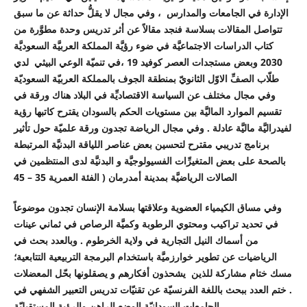
الإدارة في الجامعات والمدارس ، وفي مجال لا يقلُّ حداثة عن ما سبق
تتواصل المقالات بسلاسة فنجد مقالاً عن أثر تدريس وحدة مطوَّرة من
كتاب الدراسات الاجتماعيَّة في ضوء رؤيَّة المملكة العربيَّة السعوديَّة
2030 وبعض مستجدات العصر كوفيد 19 ،في تنميّة الوعي البيثي لدي
طلّاب الصفِّ الاوّل الثانويّ بمنطقة الجوف بالمملكة العربيّة السعوديّة
وفي مجال مختلف عن السياسة الاقتصاديِّة في البلاد هناك ورقة في
تقسيم الموارد الماليَّة بين مستويات الحكم بالسودان يقترح كاتبها رؤية
لفيدراليَّة ماليَّة عادلة . وفي مجال الرياضة تجدون ورقة علميّة حول تأثير
برنامج تدريبي مقترح لتحسين بعض عناصر اللياقة البدنيَّة المرتبطة
بالصحة على بعض المتغيرِّات الفسيولوجيَّة و البدنيَّة لدى المنتظمين في
الصالات الرياضيَّة بمدينة أمدرمان ( الفئة العمرية 35 – 45
وفي مساق الكيمياء العضوية وعلاقتها بسلامة الإنسان تجدون موضوعاً
في تحديد تراكيب ومحتوي الرطوبة وكميَّة الرصاص في ثماني عينات
من أسماك النيل التجارية في ولاية الخرطوم . وبالعدد بحث في
الرياضيات عن تطوير خوارزميَّة باستخدام البرمجة التربيعية التتابعية؛
مسك ختام مشاركة للذين يشحذون أفكارهم و يصقلونها بحّل المعضلات
. ختم العدد ببحث باللغة الفرنسيّة عن تقنيّات تدريس التعبير الشفهي في
الجامعات السودانيّة الوضع الراهن والرؤية المستقبليّة .