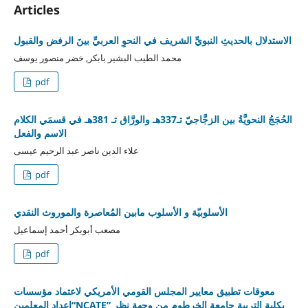
Articles
الاستدلال بالحديثِ النبويِّ الشريف في النحوِ العربيِّ بينَ الرفض والقبول
محمد الطيب البشير بابكر, خضر منصور يوسف
pdf
الحُجَجُ النحويَّةُ بين الزجَّاجيّ تـ337هـ والورَّاق تـ 381هـ في قسمَي الكلام
الاسم والفعل
علاء الدين ناصر عبد الرحيم عيسى
pdf
الأسلوبيّة و الأسلوب مابين المُعاصرة والموروث النقدي
مصعب أبوبكر أحمد إسماعيل
pdf
معوقات تطبيق معايير المجلس القومي الأمريكي لاعتماد مؤسسات
إعداد المعلمين“NCATE” بكلية التربية جامعة الخرطوم من وجهة نظر