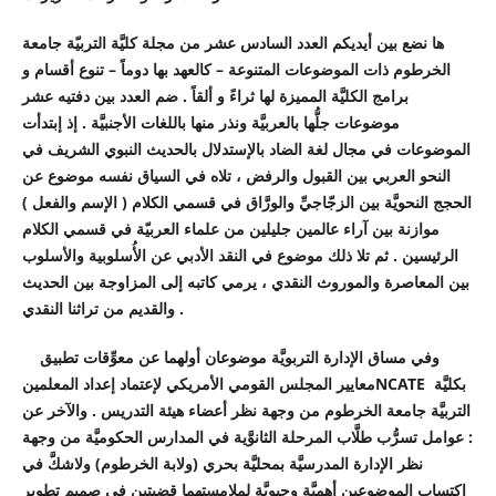
ها نضع بين أيديكم العدد السادس عشر من مجلة كليَّة التربيّة جامعة
الخرطوم ذات الموضوعات المتنوعة – كالعهد بها دوماً – تنوع أقسام و
برامج الكليَّة المميزة لها ثراءً و ألقاً . ضم العدد بين دفتيه عشر
موضوعات جلُّها بالعربيَّة ونذر منها باللغات الأجنبيَّة . إذ إبتدأت
الموضوعات في مجال لغة الضاد بالإستدلال بالحديث النبوي الشريف في
النحو العربي بين القبول والرفض ، تلاه في السياق نفسه موضوع عن
الحجج النحويَّة بين الزجّاجيِّ والورَّاق في قسمي الكلام ( الإسم والفعل )
موازنة بين آراء عالمين جليلين من علماء العربيّة في قسمي الكلام
الرئيسين . ثم تلا ذلك موضوع في النقد الأدبي عن الأُسلوبية والأسلوب
بين المعاصرة والموروث النقدي ، يرمي كاتبه إلى المزاوجة بين الحديث
والقديم من تراثنا النقدي .
وفي مساق الإدارة التربويَّة موضوعان أولهما عن معوِّقات تطبيق
بكليَّة
NCATE
معايير المجلس القومي الأمريكي لإعتماد إعداد المعلمين
التربيَّة جامعة الخرطوم من وجهة نظر أعضاء هيئة التدريس . والآخر عن
: عوامل تسرُّب طلَّاب المرحلة الثانوَّية في المدارس الحكوميَّة من وجهة
نظر الإدارة المدرسيَّة بمحليَّة بحري (ولابة الخرطوم) ولاشكَّ في
إكتساب الموضوعين أهميَّة وحيويَّة لملامستهما قضيتين في صميم تطوير