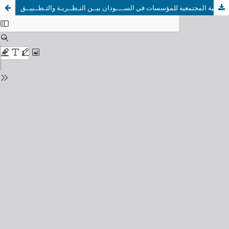
المسئولية المجتمعية للمؤسسات في الســــودان بيــن النـظــريـة والتـطــبيــق