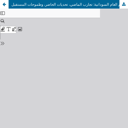
تطوير مناهج التعليم العام السودانية: تجارب الماضي، تحديات الحاضر، وطموحات المستقبل