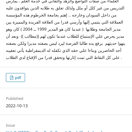
العلماء من صفات التواضع والزهد والتفاني في خدمة العلم . يمارس
التدريس من غير كلل أو ملل ولذلك تعلق به طلابه الذين يتوافدون عليه
من داخل السودان وخارجه .. إهتم بجامعة الخرطوم هذه المؤسسة
العملاقة التي ينتمي إليها وأرسي قدرا من العلاقة الفريدة والمميزة بين
مدير الجامعة وطلابها ( عندما كان هو المدير 1999 ــ 2004 ) كان وهو
مدير يحرص علي الإستماع للطلاب عندما تكون لهم ((مطالب )) وبعد أن
ينهوا حديثهم يرفع يده طالبا الفرصة ليرد ليس بصفته مديرا ولكن بصفته
أحد الحاضرين وبناءا علي حقه الذي تكفله له الديمقراطية يأتي تعقيبه
علي كل النقاط التي تمت إثارتها وتحقق قدرا من الإقناع لدي الطلاب .
pdf
Published
2022-10-13
Issue