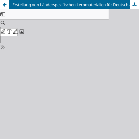
Erstellung von Länderspezifischen Lernmaterialien für Deutsch als Fremdsprache am Beispiel des DaFUnterrichts im Sudan