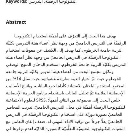
التكنولوجيا الرقميّة, التدريس
Keywords:
Abstract
يهدف هذا البحث إلى التعرّف على أهميّة استخدام التكنولوجيا
الرقميّة في التدريس الجامعيّ من وجهة نظر أعضاء هيئة التدريس بكليّة
التربية جامعة الخرطوم، كما يهدف إلى الكشف عن معوقات استخدام
التكنولوجيا الرقميّة في التدريس الجامعيّ من وجهة نظر أعضاء هيئة
التدريس بكليّة التربية جامعة الخرطوم. استخدم الباحثان المنهج الوصفي
وتكوّن مجتمع البحث من أعضاء هيئة التديس بكليّة التربية جامعة
الخرطوم حيث تمّ اختيار العينة بطريقة عشوائية بحيث تمثل 14% من
المجتمع. استخدم الباحثان الاستبانة كأداة لجمع البيانات، وباتباع الأساليب
الإحصائية الملائمة تمّ تحليل البيانات باستخدام برنامج الحزمة الإحصائية
للعلوم الاجتماعية SPSS. خلص البحث إلى مجموعة من النتائج أهمها:
للتكنولوجيا الرقميّة أهميّة في مجال التدريس الجامعيّ. تدريب المحاضر
الجامعيّ بصورة دوريّة على استخدام التكنولوجيا الرقميّة في التدريس
الجامعيّ يعدُّ جزءاً من ترقية الأداء المهني له. ضعف إتقان التعامل مع
التقنيات التكنولوجية التعليميّة التعلُّميّة كالسبورة الذكيّة لعدم توفرها في