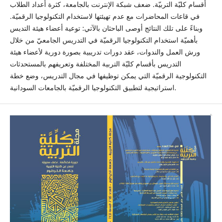
أقسام كليّة التربيّة. ضعف شبكة الإنترنت بالجامعة، كثرة أعداد الطلاب
في قاعات المحاضرات مع عدم تهيئتها لاستخدام التكنولوجيا الرقميّة.
وبناءً على تلك النتائج أوصى الباحثان بالآتي: توعية أعضاء هيئة التديس
بأهميّة استخدام التكنولوجيا الرقميّة في التدريس الجامعيّ من خلال
ورش العمل والندوات، عقد دورات تدريبية بصورة دورية لأعضاء هيئة
التدريس بأقسام كليّة التربية المختلفة وتعريفهم بالمستحدثات
التكنولوجية الرقميّة التي يمكن توظيفها في مجال التدريس، وضع خطة
استراتيجية لتطبيق التكنولوجيا الرقميّة بالجامعات السودانية.