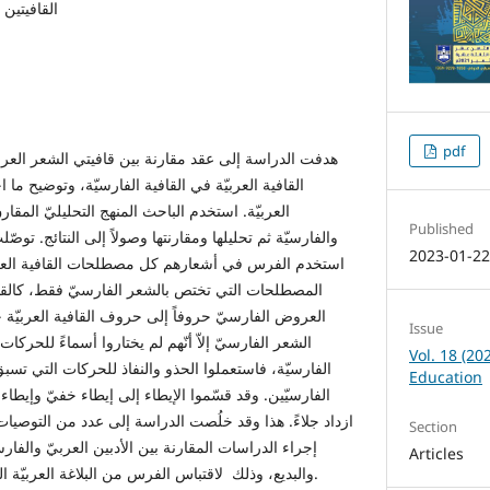
القافيتين ا
pdf
القافية العربيّة في القافية الفارسيّة، وتوضيح ما 
العربيّة. استخدم الباحث المنهج التحليليّ المق
Published
والفارسيّة ثم تحليلها ومقارنتها وصولاً إلى النتائج. توصّ
2023-01-2
استخدم الفرس في أشعارهم كل مصطلحات القافية العربي
المصطلحات التي تختص بالشعر الفارسيّ فقط، كالقيد
العروض الفارسيّ حروفاً إلى حروف القافية العربيّة
Issue
الشعر الفارسيّ إلاّ أنّهم لم يختاروا أسماءً للحرك
Vol. 18 (20
الفارسيّة، فاستعملوا الحذو والنفاذ للحركات التي تسبق 
Education
الفارسيّين. وقد قسّموا الإيطاء إلى إيطاء خفيّ وإيطاء ج
ازداد جلاءً. هذا وقد خلُصت الدراسة إلى عدد من التوصيات ب
Section
إجراء الدراسات المقارنة بين الأدبين العربيّ والفار
Articles
والبديع، وذلك لاقتباس الفرس من البلاغة العربيّة الكثير من المصطلحات والمعاني.