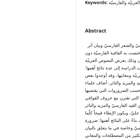
لعربيّة والفارسيّة
Keywords:
Abstract
هدفت الدراسة إلى عقد مقارنة بين قافيتي الشعر العربيّ والشعر الفارسيّ وبيان أثر
اختصت به القافية الفارسيّة دون
ارن وذلك بعرض النصوص العربيّة
لت الدراسة إلى عدة نتائج أهمها:
ّة ومعانيها، وقد أوجدوا بعض
 والمزيد والنائر، أضاف علماء
 حسب الضروروات التي يقتضيها
ات التي تقترن مع حروف القوافي
القيد الفارسيّ والمزيد والنائر
ليّ، ويكون الإيطاء قبيحاً كلّما
ناءً على النتائج أهمها: ضرورة
سيّ وخاصة في ما يتعلق بالبيان