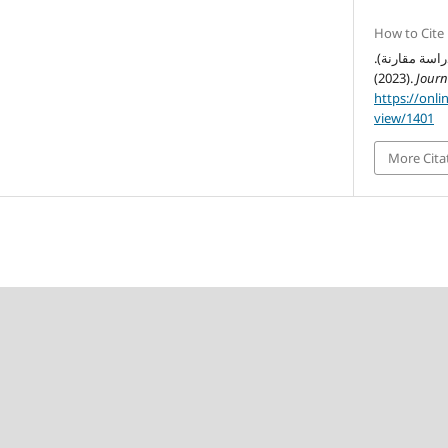
How to Cite
دراسة مقارنة).
(2023).
Journ
https://onli
view/1401
More Cita