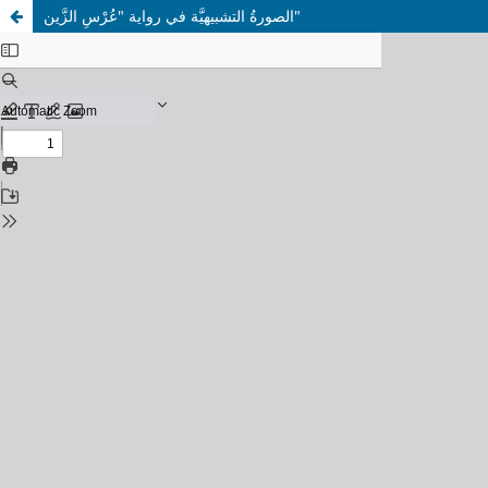
الصورةُ التشبيهيَّة في رواية "عُرْسِ الزَّين"