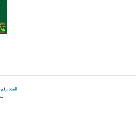
العدد رقم 1 م (أ) - يوليو- ديسمبر 2011
مع