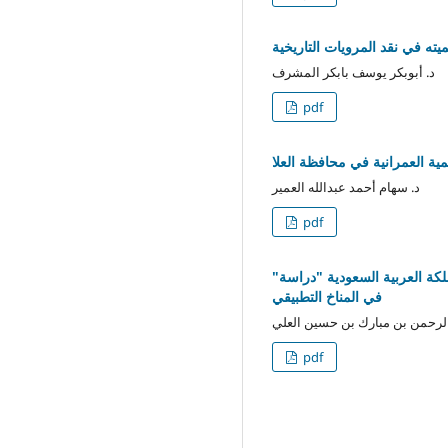
يته في نقد المرويات التاريخية
د. أبوبكر يوسف بابكر المشرف
pdf
ية العمرانية في محافظة العلا
د. سهام أحمد عبدالله العمير
pdf
"أثر المناخ على أصناف الماشية وإنتاجها من الألبان بمحافظة الأحساء نحو المساهمة في الأمن الغذائي- المملكة العربية السعودية "دراسة
في المناخ التطبيقي
الرحمن بن مبارك بن حسين العلي
pdf