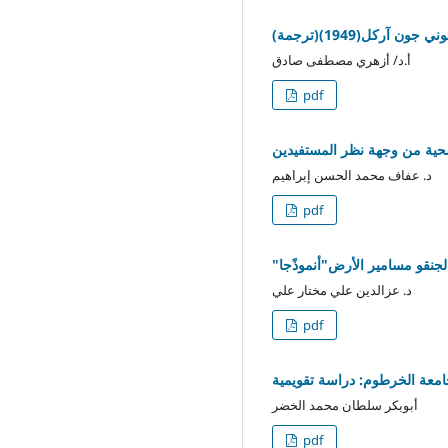
آركل(1949)(ترجمة)
أ.د/ أزهري مصطفى صادق
pdf
سحية من وجهة نظر المستفيدين
د. عفاف محمد الحسن إبراهيم
pdf
لجنقو مسامير الأرض"أنموذًجا
د. عزالدين علي مختار علي
pdf
معة الخرطوم: دراسة تقويمية
أبوبكر سلطان محمد الخضر
pdf