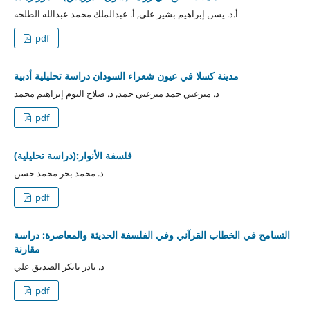
أ.د. يسن إبراهيم بشير علي, أ. عبدالملك محمد عبدالله الطلحه
pdf
مدينة كسلا في عيون شعراء السودان دراسة تحليلية أدبية
د. ميرغني حمد ميرغني حمد, د. صلاح التوم إبراهيم محمد
pdf
فلسفة الأنوار:(دراسة تحليلية)
د. محمد بحر محمد حسن
pdf
التسامح في الخطاب القرآني وفي الفلسفة الحديثة والمعاصرة: دراسة
مقارنة
د. نادر بابكر الصديق علي
pdf