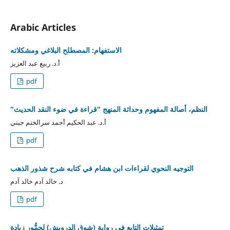
Arabic Articles
الاستفهام: المصطلح البلاغي ومشكلاته
أ.د. ربيع عبد العزيز
pdf
"النظم، أصالة المفهوم وحداثة المنهج "قراءة في ضوء النقد الحديث
أ.د. عبد الحكيم أحمد سرالختم جيني
pdf
التوجيه النحوي لقراءات ابن هشام في كتابه شرح شذور الذهب
د. خالد آدم خالد آدم
pdf
تمثيلات التابع في رواية (شوق الدرويش) لحمُّور زيادة