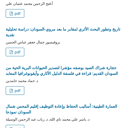
أ.فتح الرحمن محمد عثمان علي
pdf
تاريخ وتطور البحث الأثري لمقابر ما بعد مروي-السودان: دراسة تحليلية
نقدية
بروفيسور جمال جعفر عباس الحسن
pdf
حجارة شراك الصيد بوصفه مؤشرا لتصدير الحيوانات البرية الحية من
السودان القديم: قراءة في فلسفة الدليل الآثاري وأيقونوغرافيا المعابد
د. حماد محمد حامدين
pdf
العمارة الطينية: أساليب الحفاظ وإعادة التوظيف إقليم المحس شمال
السودان نموذجا
د. ياسر علي محمد تاي الله, د. رباب عبد الرحمن الوسيلة