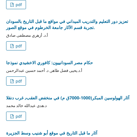
pdf
تعزيز دور التعليم والتدريب الميداني في مواقع ما قبل التاريخ بالسودان
.تجربة قسم الآثار جامعة الخرطوم في موقع الصور
أ.د. أزهري مصطفى صادق
pdf
حكام مصر السودانييون: كافوري الاخشيدي نموذجا
أ.د.يحيى فضل طاهر, د. أحمد حسين عبدالرحمن
pdf
آثار الهولوسين المبكر(1000-7000ق م) في منخفض العقب٫ غرب دنقلا
د.هدى عبدالله خالد محمد
pdf
آثار ما قبل التاريخ في موقع أبو شنيب وسط الجزيرة