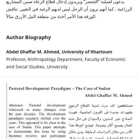
يدعون لعملية “التحضر” ويريدون إدخال قطاع الرعاة ضمن المشاريع
الزراعية . كما أنهم يرون أن الرحل ليس لديهم الرغبة في التغيير. تناقش
الورقة هذا الأمر آخذة من منطقة النيل الأزرق مثالاً.
Author Biography
Abdel Ghaffar M. Ahmed, University of Khartoum
Professor, ‫‪Anthropology‬‬ ‫‪Department,‬‬ ‫‪Faculty‬‬ ‫‪of‬‬‫‪ Economic‬‬
‫‪and‬‬ ‫‪Social‬‬ ‫‪Studies,‬‬ ‫‪University‬‬ ‫