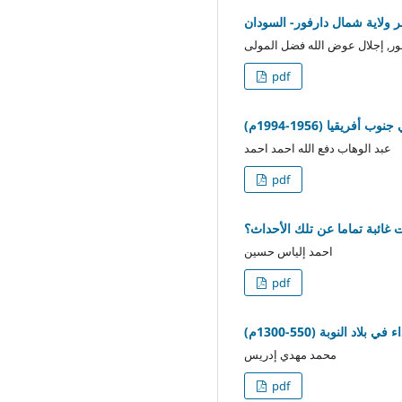
ر ولاية شمال دارفور- السودان
لنور, إجلال عوض الله فضل المولى
pdf
قيا (1956-1994م)
عبد الوهاب دفع الله احمد احمد
pdf
 غائبة تماما عن تلك الأحداث؟
احمد إلياس حسين
pdf
لاد النوبة (550-1300م)
محمد مهدي إدريس
pdf