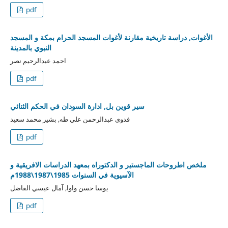
pdf
الأغوات, دراسة تاريخية مقارنة لأغوات المسجد الحرام بمكة و المسجد
النبوي بالمدينة
احمد عبدالرحيم نصر
pdf
سير قوين بل, ادارة السودان في الحكم الثنائي
فدوى عبدالرحمن علي طه, بشير محمد سعيد
pdf
ملخص اطروحات الماجستير و الدكتوراه بمعهد الدراسات الافريقية و
الآسيوية في السنوات 1985\1987\1988م
يوسا حسن واوا, آمال عيسي الفاضل
pdf