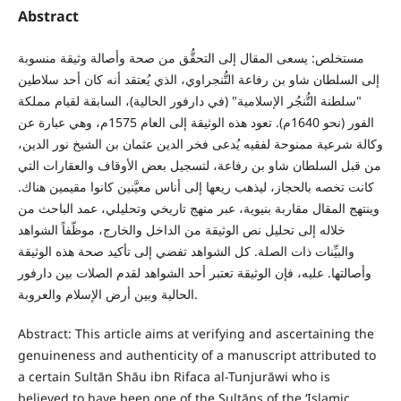
Abstract
مستخلص: يسعى المقال إلى التحقُّق من صحة وأصالة وثيقة منسوبة
إلى السلطان شاو بن رفاعة التُّنجراوي، الذي يُعتقد أنه كان أحد سلاطين
"سلطنة التُّنجُر الإسلامية" (في دارفور الحالية)، السابقة لقيام مملكة
الفور (نحو 1640م). تعود هذه الوثيقة إلى العام 1575م، وهي عبارة عن
وكالة شرعية ممنوحة لفقيه يُدعى فخر الدين عثمان بن الشيخ نور الدين،
من قبل السلطان شاو بن رفاعة، لتسجيل بعض الأوقاف والعقارات التي
كانت تخصه بالحجاز، ليذهب ريعها إلى أناس معيَّنين كانوا مقيمين هناك.
وينتهج المقال مقاربة بنيوية، عبر منهج تاريخي وتحليلي، عمد الباحث من
خلاله إلى تحليل نص الوثيقة من الداخل والخارج، موظّفاً الشواهد
والبيِّنات ذات الصلة. كل الشواهد تفضي إلى تأكيد صحة هذه الوثيقة
وأصالتها. عليه، فإن الوثيقة تعتبر أحد الشواهد لقدم الصلات بين دارفور
الحالية وبين أرض الإسلام والعروبة.
Abstract: This article aims at verifying and ascertaining the
genuineness and authenticity of a manuscript attributed to
a certain Sultān Shāu ibn Rifaca al-Tunjurāwi who is
believed to have been one of the Sultāns of the ‘Islamic