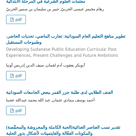
معلِّمات العلوم الشرعية في المرحلة الابتدائية
رهام مخيمر عيسى الحربيّ, جبير بن سليمان بن سمير الحربيّ
pdf
تطوير مناهج التعليم العام السودانية: تجارب الماضي، تحديات الحاضر،
وطموحات المستقبل
Developing Sudanese Public Education Curricula: Past
Experiences, Present Challenges and Future Ambitions
أبوبكر يعقوب آدم لقمان, سيف الدين إدريس أونيا
pdf
العنف الطلابي لدى طلبة جزر القمر ببعض الجامعات السودانية
أحمد يوسف ممادي عثمان, عبد الله محمد عبدالله عجبنا
pdf
(الحبة الكاملة والمجروشة والمحمَّصة)تقدير نسب العناصر الغذائية
والمكونات الفعّالة والفايتمينات لأشكال بذور الحلبة