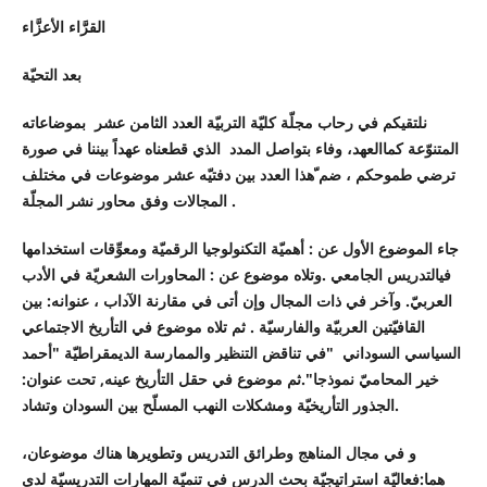
القرَّاء الأعزَّاء
بعد التحيّة
نلتقيكم في رحاب مجلّة كليّة التربيّة العدد الثامن عشر بموضاعاته
المتنوّعة كماالعهد، وفاء بتواصل المدد الذي قطعناه عهداً بيننا في صورة
ترضي طموحكم ، ضم ّهذا العدد بين دفتيّه عشر موضوعات في مختلف
المجالات وفق محاور نشر المجلّة .
جاء الموضوع الأول عن : أهميّة التكنولوجيا الرقميّة ومعوِّقات استخدامها
فيالتدريس الجامعي .وتلاه موضوع عن : المحاورات الشعريّة في الأدب
العربيّ. وآخر في ذات المجال وإن أتى في مقارنة الآداب ، عنوانه: بين
القافيّتين العربيّة والفارسيّة . ثم تلاه موضوع في التأريخ الاجتماعي
السياسي السوداني "في تناقض التنظير والممارسة الديمقراطيّة "أحمد
خير المحاميّ نموذجا".ثم موضوع في حقل التأريخ عينه, تحت عنوان:
الجذور التأريخيّة ومشكلات النهب المسلّح بين السودان وتشاد.
و في مجال المناهج وطرائق التدريس وتطويرها هناك موضوعان،
هما:فعاليّة استراتيجيّة بحث الدرس في تنميّة المهارات التدريسيّة لدى