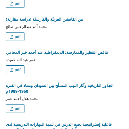
pdf
بين القافيتين العربيّة والفارسيّة (دراسة مقارنة)
محمد آدم عبدالرحمن صالح
pdf
تناقض التنظير والممارسة: الديمقراطية عند أحمد خير المحامي
عمر عبد الله حميده
pdf
الجذور التاريخية وآثار النهب المسلّح بين السودان وتشاد في الفترة
1960-1989م
محمد هلال أحمد عمر
pdf
فاعلية إستراتيجية بحث الدرس في تنمية المهارات التدريسية لدى