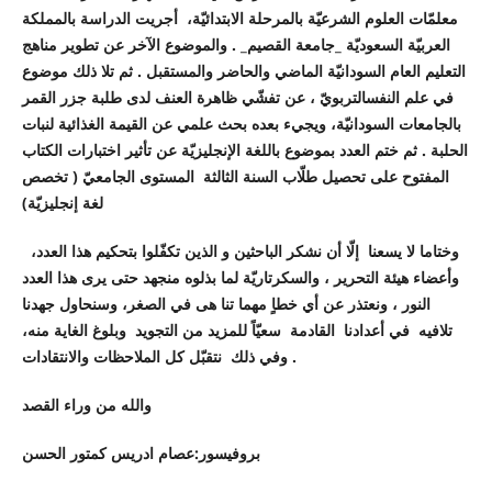
معلمّات العلوم الشرعيّة بالمرحلة الابتدائيّة، أجريت الدراسة بالمملكة
العربيّة السعوديّة _جامعة القصيم_ . والموضوع الآخر عن تطوير مناهج
التعليم العام السودانيّة الماضي والحاضر والمستقبل . ثم تلا ذلك موضوع
في علم النفسالتربويّ ، عن تفشّي ظاهرة العنف لدى طلبة جزر القمر
بالجامعات السودانيّة، ويجيء بعده بحث علمي عن القيمة الغذائية لنبات
الحلبة . ثم ختم العدد بموضوع باللغة الإنجليزيّة عن تأثير اختبارات الكتاب
المفتوح على تحصيل طلّاب السنة الثالثة المستوى الجامعيّ ( تخصص
لغة إنجليزيّة)
وختاما لا يسعنا إلّا أن نشكر الباحثين و الذين تكفّلوا بتحكيم هذا العدد،
وأعضاء هيئة التحرير ، والسكرتاريّة لما بذلوه منجهد حتى يرى هذا العدد
النور ، ونعتذر عن أي خطاٍ مهما تنا هى في الصغر، وسنحاول جهدنا
تلافيه في أعدادنا القادمة سعيّاً للمزيد من التجويد وبلوغ الغاية منه،
وفي ذلك نتقبّل كل الملاحظات والانتقادات .
والله من وراء القصد
بروفيسور:عصام ادريس كمتور الحسن