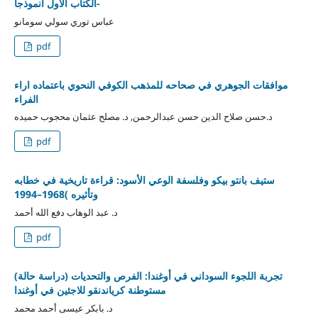
-الكتاب الأول أنموذجا
عباس توري سولي سومانو
pdf
موافقات الجوهري في صحاحه للمذهب الكوفي النحوي باعتماده اراء
الفراء
د.حسن صلاح الدين حسن عبدالرحمن, د. مصلح عثمان محجوب حميده
pdf
ستيف بانتو بيكو وفلسفة الوعي الأسود: قراءة تاريخية في خطابه
وتأثيره )1968–1994
د. عبد الوهاب دفع الله أحمد
pdf
(تجربة اللجوء السوداني في أوغندا: الفرص والتحديات (دراسة حالة
مستوطنة كرياندنقو للاجئين في أوغندا
د. بابكر عيسى أحمد محمد