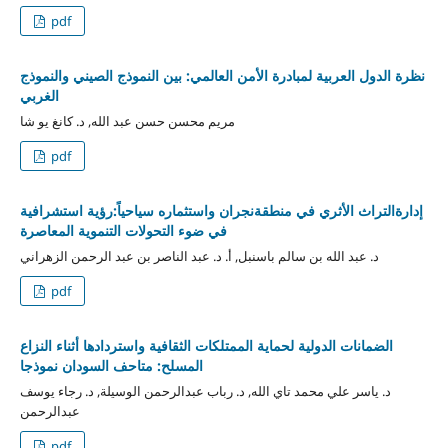
pdf
نظرة الدول العربية لمبادرة الأمن العالمي: بين النموذج الصيني والنموذج
الغربي
مريم محسن حسن عبد الله, د. كانغ يو شا
pdf
إدارةالتراث الأثري في منطقةنجران واستثماره سياحياً:رؤية استشرافية
في ضوء التحولات التنموية المعاصرة
د. عبد الله بن سالم باسنبل, أ. د. عبد الناصر بن عبد الرحمن الزهراني
pdf
الضمانات الدولية لحماية الممتلكات الثقافية واستردادها أثناء النزاع
المسلح: متاحف السودان نموذجا
د. ياسر علي محمد تاي الله, د. رباب عبدالرحمن الوسيلة, د. رجاء يوسف
عبدالرحمن
pdf