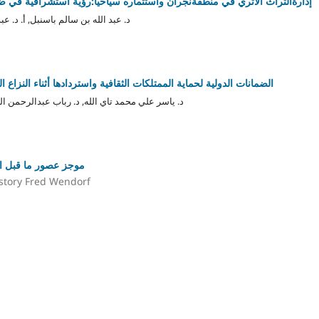
إدارةالتراث الأثري في منطقةنجران واستثماره سياحياً:رؤية استشرافية في ضو
د. عبد الله بن سالم باسنبل, أ. د. ع
الضمانات الدولية لحماية الممتلكات الثقافية واستردادها أثناء النزاع
د. ياسر علي محمد تاي الله, د. رباب عبدالرحمن ا
موجز عصور ما قبل ال
story Fred Wendorf