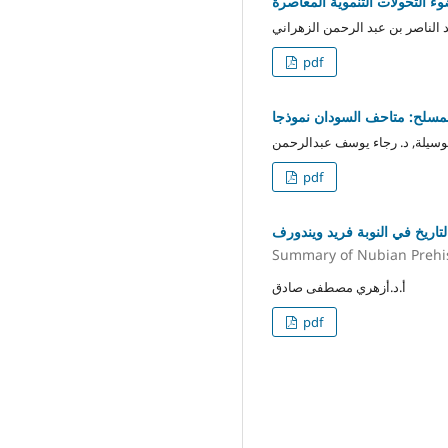
ء التحولات التنموية المعاصرة
بد الناصر بن عبد الرحمن الزهراني
pdf
 المسلح: متاحف السودان نموذجا
لوسيلة, د. رجاء يوسف عبدالرحمن
pdf
تاريخ في النوبة فريد ويندورف
Summary of Nubian Prehi
أ.د.أزهري مصطفى صادق
pdf