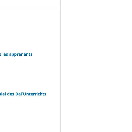
z les apprenants
iel des DaFUnterrichts