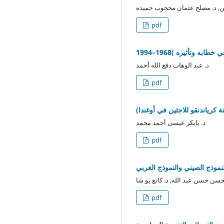
, د. مصلح عثمان محجوب حميده
pdf
 وتأثيره )1968–1994
د. عبد الوهاب دفع الله أحمد
pdf
 كرياندنقو للاجئين في أوغندا
د. بابكر عيسى أحمد محمد
pdf
لنموذج الصيني والنموذج الغربي
سن حسن عبد الله, د. كانغ يو شا
pdf